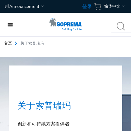
跳
语
简体中文
登录
Announcement
到
内
言
容
切
搜
换
索
导
航
首页
关于索普瑞玛
建筑构件
应用
碳中和建筑方案
关于我们
屋面
防水
冷屋面
关于索普瑞玛
建筑围护结构
保温
绿植屋面
独特价值
地面
隔汽/透汽
光伏屋面
新闻中心
关于索普瑞玛
地下空间
地坪
联络地址
创新和可持续方案提供者
停车场
Tecsound建筑声学