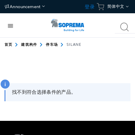
跳
语
简体中文
登录
Announcement
到
内
言
容
切
搜
换
索
导
航
首页
建筑构件
停车场
SILANE
建筑构件
应用
碳中和建筑方案
关于我们
屋面
防水
冷屋面
关于索普瑞玛
建筑围护结构
保温
绿植屋面
独特价值
找不到符合选择条件的产品。
地面
隔汽/透汽
光伏屋面
新闻中心
地下空间
地坪
联络地址
停车场
Tecsound建筑声学