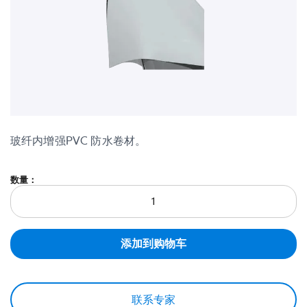
市政工程
室内应用-建筑声学
跳
到
玻纤内增强PVC 防水卷材。
图
片
库
开
数量：
头
添加到购物车
联系专家