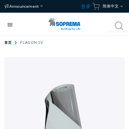
跳
语
简体中文
登录
Announcement
到
内
言
容
切
搜
换
索
导
航
首页
FLAGON SV
建筑构件
应用
碳中和建筑方案
关于我们
跳
到
屋面
防水
冷屋面
关于索普瑞玛
图
片
库
建筑围护结构
保温
绿植屋面
独特价值
末
尾
地面
隔汽/透汽
光伏屋面
新闻中心
地下空间
地坪
联络地址
停车场
Tecsound建筑声学