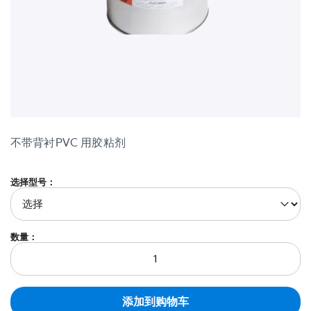
市政工程
室内应用-建筑声学
跳
到
不带背衬PVC 用胶粘剂
图
片
库
开
选择型号：
头
数量：
添加到购物车