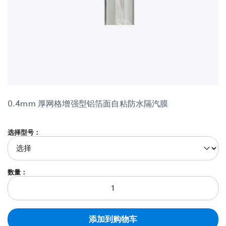
市政工程
室内应用-建筑声学
跳
到
0.4mm 厚网格增强型铝箔面自粘防水隔汽膜
图
片
库
开
选择型号：
头
数量：
添加到购物车