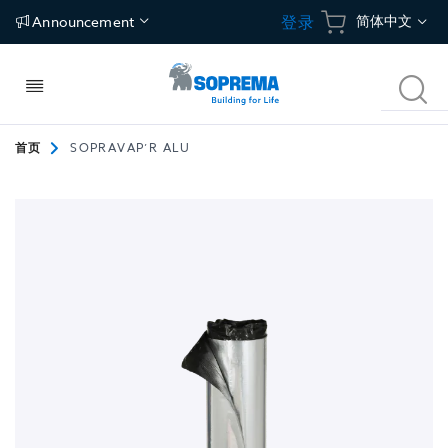
跳
语
简体中文
登录
Announcement
到
内
言
容
切
搜
换
索
导
航
首页
SOPRAVAP’R ALU
建筑构件
应用
碳中和建筑方案
关于我们
跳
到
屋面
防水
冷屋面
关于索普瑞玛
图
片
库
建筑围护结构
保温
绿植屋面
独特价值
末
尾
地面
隔汽/透汽
光伏屋面
新闻中心
地下空间
地坪
联络地址
停车场
Tecsound建筑声学