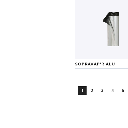
SOPRAVAP’R ALU
页
您当前正在阅读页面
页面
页面
页面
页
1
2
3
4
5
面