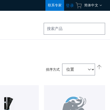
语
联系专家
简体中文
登录
言
搜
索
设
置
排序方式
降
序