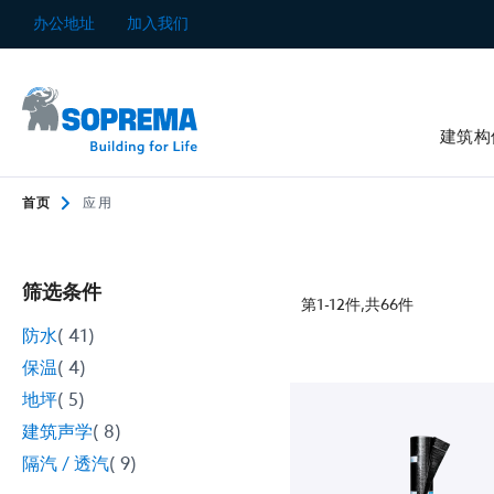
跳
办公地址
加入我们
到
内
容
建筑构
首页
应用
筛选条件
第
1
-
12
件,共
66
件
项
防水
41
目
项
保温
4
目
项
地坪
5
目
项
建筑声学
8
目
项
隔汽 / 透汽
9
目