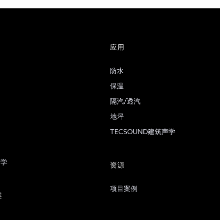
应用
防水
保温
隔汽/透汽
地坪
TECSOUND建筑声学
声学
资源
项目案例
案