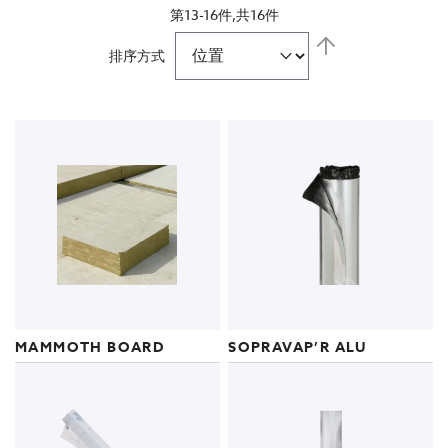
第
13
-
16
件,共
16
件
市政工程
设
置
排序方式
降
室内应用-建筑声学
序
MAMMOTH BOARD
SOPRAVAP’R ALU