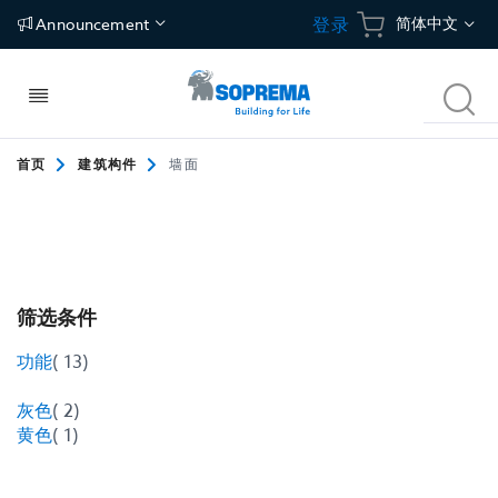
跳
语
简体中文
登录
Announcement
到
内
言
容
切
搜
换
索
导
航
首页
建筑构件
墙面
建筑构件
应用
碳中和建筑方案
关于我们
屋面
防水
冷屋面
关于索普瑞玛
筛选条件
建筑围护结构
保温
绿植屋面
独特价值
项
功能
13
地面
隔汽/透汽
光伏屋面
新闻中心
目
项
灰色
2
地下空间
地坪
联络地址
目
项
黄色
1
目
停车场
Tecsound建筑声学