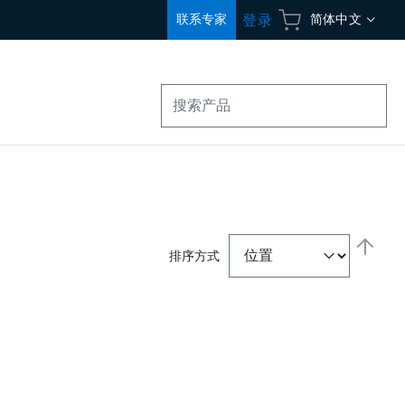
语
联系专家
简体中文
登录
言
搜
索
设
置
排序方式
降
序