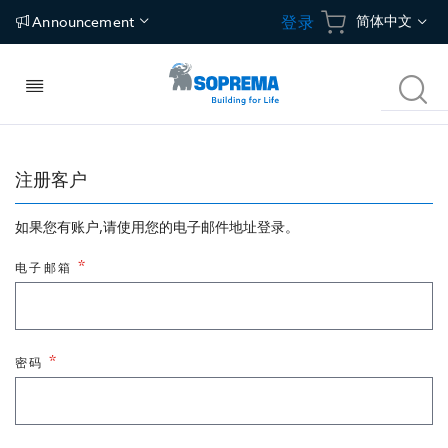
跳
语
简体中文
登录
Announcement
到
内
言
容
切
搜
换
索
导
航
建筑构件
应用
碳中和建筑方案
关于我们
注册客户
如果您有账户,请使用您的电子邮件地址登录。
屋面
防水
冷屋面
关于索普瑞玛
电子邮箱
建筑围护结构
保温
绿植屋面
独特价值
地面
隔汽/透汽
光伏屋面
新闻中心
密码
地下空间
地坪
联络地址
停车场
Tecsound建筑声学