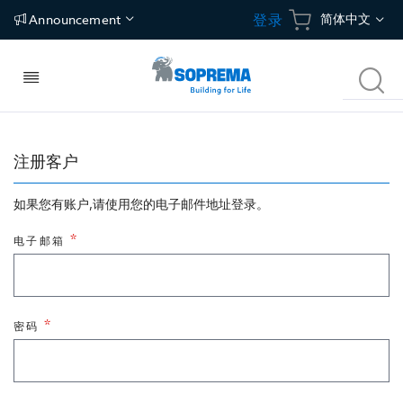
跳
语
简体中文
登录
Announcement
到
内
言
容
切
搜
换
索
导
航
建筑构件
应用
碳中和建筑方案
关于我们
注册客户
如果您有账户,请使用您的电子邮件地址登录。
屋面
防水
冷屋面
关于索普瑞玛
电子邮箱
建筑围护结构
保温
绿植屋面
独特价值
地面
隔汽/透汽
光伏屋面
新闻中心
密码
地下空间
地坪
联络地址
停车场
Tecsound建筑声学